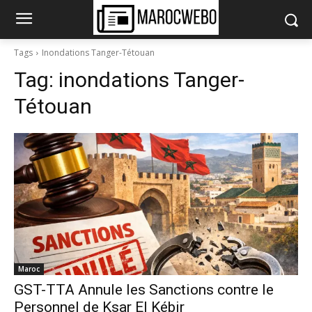
Tags
Inondations Tanger-Tétouan
Tag:
inondations Tanger-
Tétouan
Maroc
GST-TTA Annule les Sanctions contre le
Personnel de Ksar El Kébir