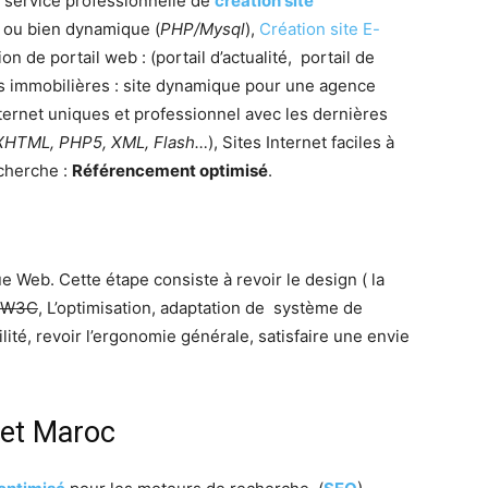
 service professionnelle de
création site
 ou bien dynamique (
PHP/Mysql
),
Création site E-
 de portail web : (portail d’actualité, portail de
ns immobilières : site dynamique pour une agence
ternet uniques et professionnel avec les dernières
 XHTML, PHP5, XML, Flash…
), Sites Internet faciles à
echerche :
Référencement optimisé
.
ue Web. Cette étape consiste à revoir le design ( la
W3C
, L’optimisation, adaptation de système de
ilité, revoir l’ergonomie générale, satisfaire une envie
net Maroc