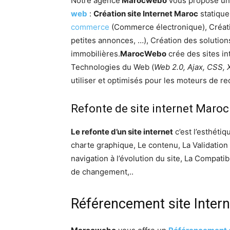
Notre agence
Marocwebo
Vous propose un
web
:
Création site Internet Maroc
statique
commerce
(Commerce électronique), Création
petites annonces, …), Création des solutio
immobilières.
MarocWebo
crée des sites in
Technologies du Web (
Web 2.0, Ajax, CSS,
utiliser et optimisés pour les moteurs de r
Refonte de site internet Maroc
Le refonte d’un site internet
c’est l’esthétiq
charte graphique, Le contenu, La Validation
navigation à l’évolution du site, La Compatib
de changement,..
Référencement site Inter