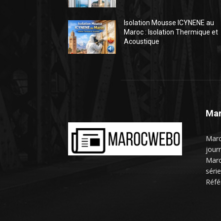
Isolation Mousse ICYNENE au
Maroc : Isolation Thermique et
Acoustique
Mar
Maro
jour
Maro
séri
Réfé