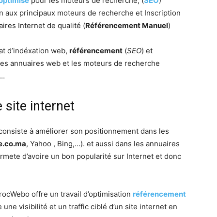
optimisé
pour les moteurs de recherche, (
SEO
)
 aux principaux moteurs de recherche et Inscription
res Internet de qualité (
Référencement Manuel
)
tat d’indéxation web,
référencement
(
SEO
) et
 les annuaires web et les moteurs de recherche
 …
site internet
consiste à améliorer son positionnement dans les
e.co.ma
, Yahoo , Bing,…). et aussi dans les annuaires
ermete d’avoire un bon popularité sur Internet et donc
rocWebo offre un travail d’optimisation
référencement
une visibilité et un traffic ciblé d’un site internet en