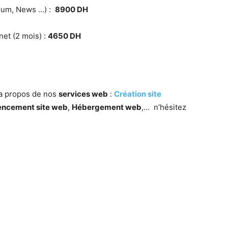
Forum, News …) :
8900 DH
net (2 mois) :
4650 DH
 a propos de nos
services web
:
Création site
encement site web
,
Hébergement web
,… n’hésitez