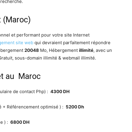
 recherche.
t (Maroc)
nel et performant pour votre site Internet
gement site web
qui devraient parfaitement répondre
ébergement
20048
Mo, Hébergement
illimité
, avec un
Gratuit, sous-domain illimité & webmail illimité.
net au Maroc
ulaire de contact Php) :
4300 DH
té + Référencement optimisé ) :
5200 Dh
ne ) :
6800 DH