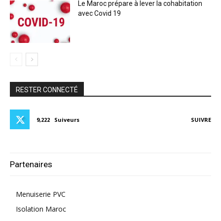
Le Maroc prépare à lever la cohabitation
avec Covid 19
RESTER CONNECTÉ
9,222
Suiveurs
SUIVRE
Partenaires
Menuiserie PVC
Isolation Maroc