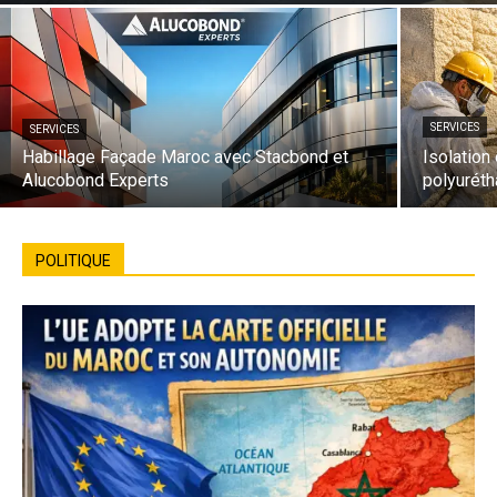
SERVICES
SERVICES
Habillage Façade Maroc avec Stacbond et
Isolation
Alucobond Experts
polyuréth
POLITIQUE