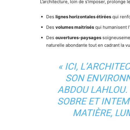
L’architecture, loin de s’imposer, prolonge l
Des
lignes horizontales étirées
qui renf
Des
volumes maitrisés
qui humanisent l’
Des
ouvertures-paysages
soigneusement
naturelle abondante tout en cadrant la vu
« ICI, L’ARCHIT
SON ENVIRONN
ABDOU LAHLOU. 
SOBRE ET INTEM
MATIÈRE, LU