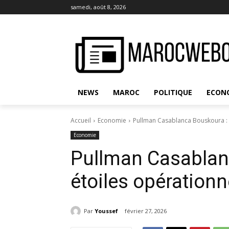
samedi, août 8, 2026
NEWS
MAROC
POLITIQUE
ECON
Accueil
Economie
Pullman Casablanca Bouskoura : h
Economie
Pullman Casablanc
étoiles opérationn
Par
Youssef
février 27, 2026