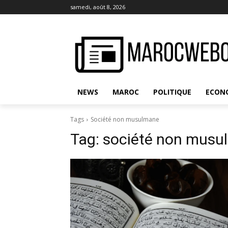
samedi, août 8, 2026
NEWS
MAROC
POLITIQUE
ECON
Tags
Société non musulmane
Tag:
société non musu