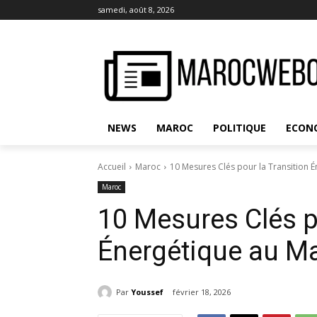
samedi, août 8, 2026
NEWS
MAROC
POLITIQUE
ECON
Accueil
Maroc
10 Mesures Clés pour la Transition 
Maroc
10 Mesures Clés p
Énergétique au M
Par
Youssef
février 18, 2026