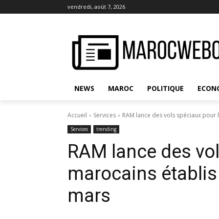
vendredi, août 7, 2026
NEWS
MAROC
POLITIQUE
ECON
Accueil
Services
RAM lance des vols spéciaux pour l
Services
trending
RAM lance des vol
marocains établis 
mars