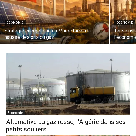
ECONOMIE
ECONOMIE
Stratégie énergétique du Maroc face à la
Tensions a
hausse des prix du gaz
l’économi
Economie
Alternative au gaz russe, l’Algérie dans ses
petits souliers