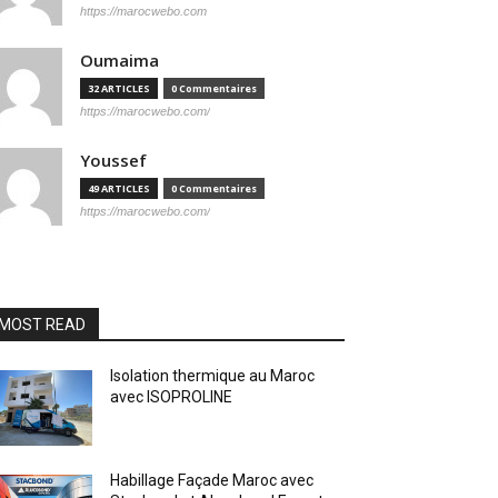
https://marocwebo.com
Oumaima
32 ARTICLES
0 Commentaires
https://marocwebo.com/
Youssef
49 ARTICLES
0 Commentaires
https://marocwebo.com/
MOST READ
Isolation thermique au Maroc
avec ISOPROLINE
Habillage Façade Maroc avec