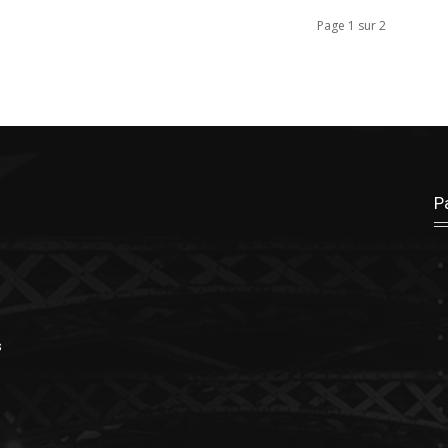
Page 1 sur 2
P
s