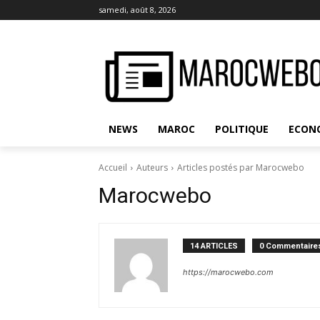
samedi, août 8, 2026
NEWS
MAROC
POLITIQUE
ECON
Accueil
Auteurs
Articles postés par Marocwebo
Marocwebo
14 ARTICLES
0 Commentaire
https://marocwebo.com