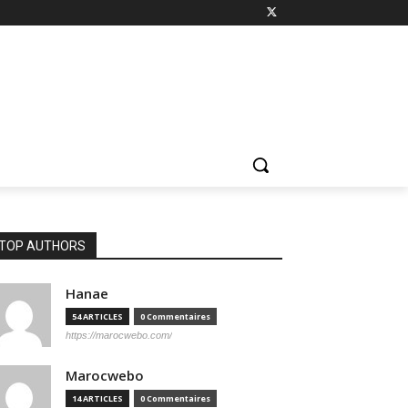
TOP AUTHORS
Hanae
54 ARTICLES
0 Commentaires
https://marocwebo.com/
Marocwebo
14 ARTICLES
0 Commentaires